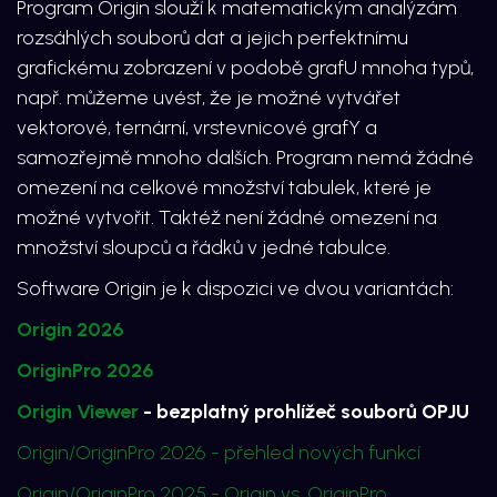
Program Origin slouží k matematickým analýzám
rozsáhlých souborů dat a jejich perfektnímu
grafickému zobrazení v podobě grafU mnoha typů,
např. můžeme uvést, že je možné vytvářet
vektorové, ternární, vrstevnicové grafY a
samozřejmě mnoho dalších. Program nemá žádné
omezení na celkové množství tabulek, které je
možné vytvořit. Taktéž není žádné omezení na
množství sloupců a řádků v jedné tabulce.
Software Origin je k dispozici ve dvou variantách:
Origin 2026
OriginPro 2026
Origin Viewer
- bezplatný prohlížeč souborů OPJU
Origin/OriginPro 2026 - přehled nových funkcí
Origin/OriginPro 2025 - Origin vs. OriginPro