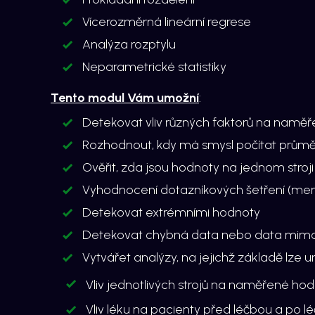
Vícerozměrná lineární regrese
Analýza rozptylu
Neparametrické statistiky
Tento modul Vám umožní
:
Detekovat vliv různých faktorů na naměřen
Rozhodnout, kdy má smysl počítat průměr
Ověřit, zda jsou hodnoty na jednom stroji 
Vyhodnocení dotazníkových šetření (men
Detekovat extrémními hodnoty
Detekovat chybná data nebo data mimo
Vytvářet analýzy, na jejichž základě lze urč
Vliv jednotlivých strojů na naměřené ho
Vliv léku na pacienty před léčbou a po l