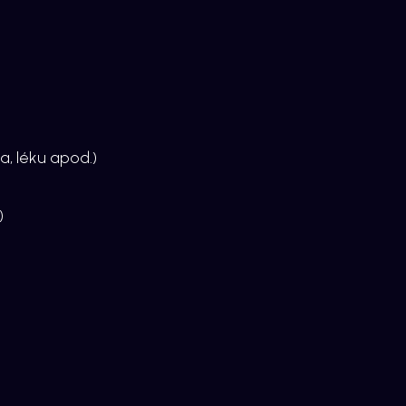
a, léku apod.)
)