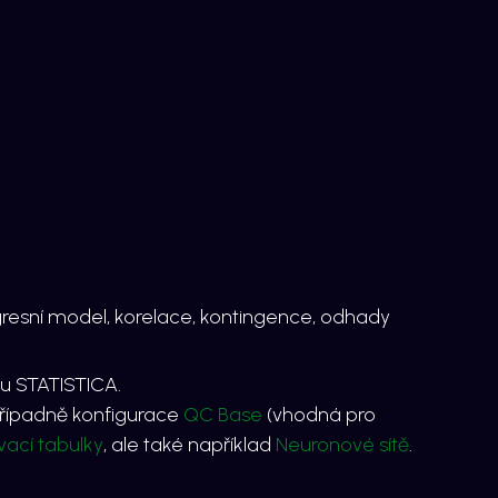
egresní model, korelace, kontingence, odhady
ru
STATISTICA
.
případně konfigurace
QC Base
(vhodná pro
ací tabulky
, ale také například
Neuronové sítě
.