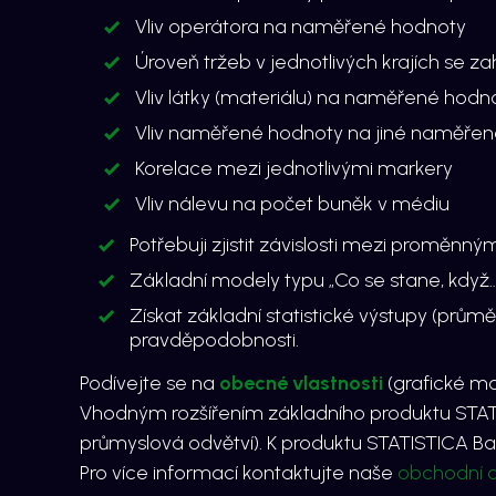
Vliv operátora na naměřené hodnoty
Úroveň tržeb v jednotlivých krajích se z
Vliv látky (materiálu) na naměřené hodn
Vliv naměřené hodnoty na jiné naměře
Korelace mezi jednotlivými markery
Vliv nálevu na počet buněk v médiu
Potřebuji zjistit závislosti mezi proměnným
Základní modely typu „Co se stane, když…
Získat základní statistické výstupy (prům
pravděpodobnosti.
Podívejte se na
obecné vlastnosti
(grafické mo
Vhodným rozšířením základního produktu
STAT
průmyslová odvětví). K produktu
STATISTICA B
Pro více informací kontaktujte naše
obchodní o