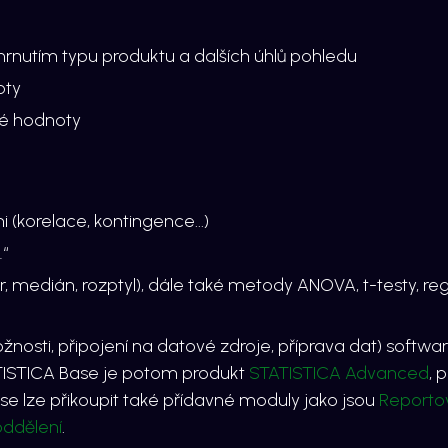
ahrnutím typu produktu a dalších úhlů pohledu
oty
né hodnoty
i (korelace, kontingence...)
“
ěr, medián, rozptyl), dále také metody ANOVA, t-testy, r
žnosti, připojení na datové zdroje, příprava dat)
softwa
ISTICA Base
je potom produkt
STATISTICA Advanced
, 
ase
lze přikoupit také přídavné moduly jako jsou
Reportov
ddělení
.