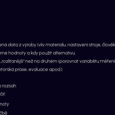
á data z výroby (vliv materiálu, nastavení stroje, člověk
né hodnoty a kdy použít alternativu
„rozlítanější“ než na druhém (porovnat variabilitu měření
torská praxe, evaluace apod.)
 rozsah
it:
dnoty
éčbě